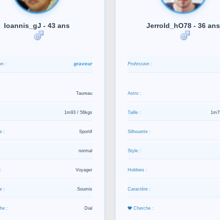
Ioannis_gJ - 43 ans
Jerrold_hO78 - 36 ans
graveur
n :
Profession :
Taureau
Astro :
1m93 / 56kgs
Taille :
1m79
e :
Sportif
Silhouette :
normal
Style :
:
Voyager
Hobbies :
e :
Soumis
Caractère :
he :
Dial
Cherche :