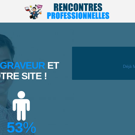
GRAVEUR
ET
Déjà 
RE SITE !
53
%