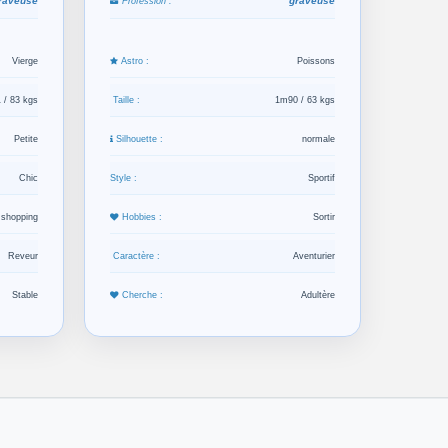
raveuse
graveuse
Profession :
Vierge
Astro :
Poissons
 / 83 kgs
Taille :
1m90 / 63 kgs
Petite
Silhouette :
normale
Chic
Style :
Sportif
 shopping
Hobbies :
Sortir
Reveur
Caractère :
Aventurier
Stable
Cherche :
Adultère