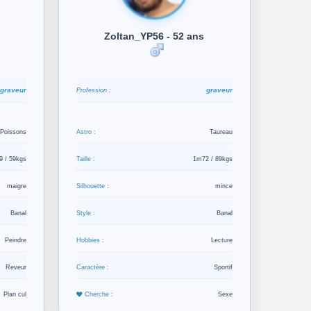
Zoltan_YP56 - 52 ans
graveur
graveur
Profession :
Poissons
Astro :
Taureau
 / 59kgs
Taille :
1m72 / 89kgs
maigre
Silhouette :
mince
Banal
Style :
Banal
Peindre
Hobbies :
Lecture
Reveur
Caractère :
Sportif
Plan cul
Cherche :
Sexe