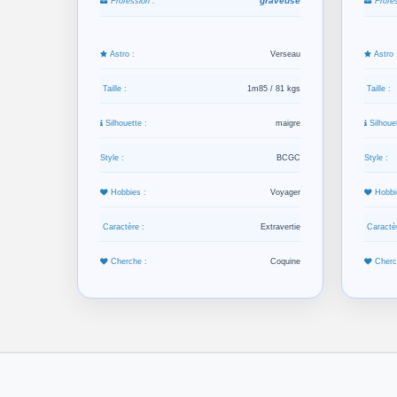
graveuse
Profession :
Profes
Astro :
Verseau
Astro 
Taille :
1m85 / 81 kgs
Taille :
Silhouette :
maigre
Silhouet
Style :
BCGC
Style :
Hobbies :
Voyager
Hobbi
Caractère :
Extravertie
Caractèr
Cherche :
Coquine
Cherc