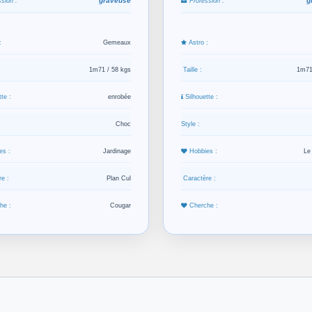
graveuse
g
sion :
Profession :
:
Gemeaux
Astro :
1m71 / 58 kgs
Taille :
1m71
te :
enrobée
Silhouette :
Choc
Style :
es :
Jardinage
Hobbies :
Le
e :
Plan Cul
Caractère :
he :
Cougar
Cherche :