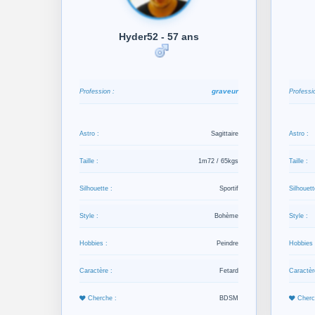
Hyder52 - 57 ans
graveur
Profession :
Professio
Astro :
Sagittaire
Astro :
Taille :
1m72 / 65kgs
Taille :
Silhouette :
Sportif
Silhouett
Style :
Bohème
Style :
Hobbies :
Peindre
Hobbies 
Caractère :
Fetard
Caractèr
Cherche :
BDSM
Cherc